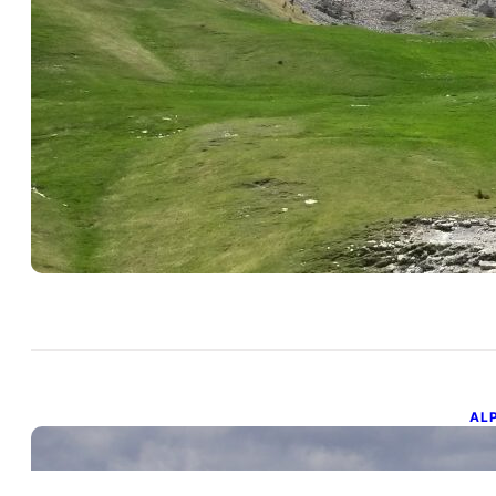
D
29 
Un 
ha
AL
T