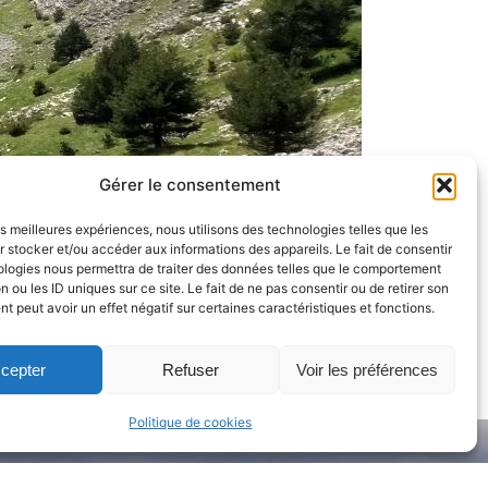
octobre 28, 2025
Découverte du Dévoluy
octobre 29, 2025
Treks dans les fjords de
l’Ouest
octobre 29, 2025
Gérer le consentement
Categories
les meilleures expériences, nous utilisons des technologies telles que les
ALPES
 stocker et/ou accéder aux informations des appareils. Le fait de consentir
ologies nous permettra de traiter des données telles que le comportement
n ou les ID uniques sur ce site. Le fait de ne pas consentir ou de retirer son
ETÉ
 peut avoir un effet négatif sur certaines caractéristiques et fonctions.
HIVER
cepter
Refuser
Voir les préférences
ISLANDE
Politique de cookies
LAPONIE