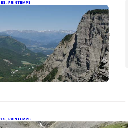
PES
, 
PRINTEMPS
raversée du Vercors
octobre 2025
tre jours de randonnées dans le plus vaste espace
uvage de France.
PES
, 
PRINTEMPS