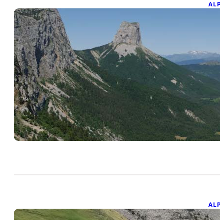
AL
T
28 
Qua
sa
AL