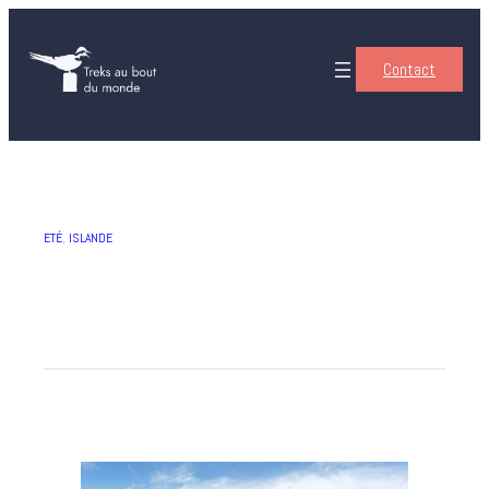
Contact
ETÉ
, 
ISLANDE