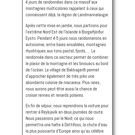
4 jours de randonnées dans ce massif aux
montagnes multicolores rappelant à ceux qui
connaissent déjà, la région de Landmannalaugar.
Après cette mise en jambe, nous partirons pour
l’extrême Nord Est de l’Islande à Borgarfjörður
Eystri. Pendant 4-5 jours nous randonnerons en
autonomie, entre baies ensablées, montagnes
rhyolitiques aux tons pastel, fjords, … La
randonnée dans ce secteur permet de combiner
le plaisir de la montagne et les bivouacs au bord
de l’océan. Le village de Bakkagerði permet
d’approcher également de très près une
abondante colonie de macareux. Plus rares,
nous aurons peut-être aussi la chance de
croiser rennes et renards polaires.
En fin de séjour, nous reprendrons la voiture pour
rentrer à Reykjavík en deux journées de route.
Nous passerons par le Nord, ce qui nous
permettra une halte à Dettifoss, la chute d’eau
la plus puissante d’Europe ainsi qu’au célèbre