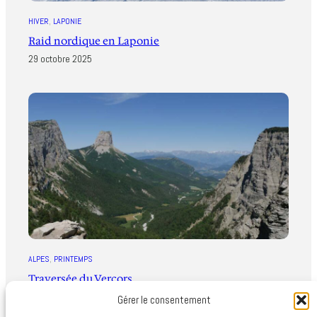
HIVER
, 
LAPONIE
Raid nordique en Laponie
29 octobre 2025
ALPES
, 
PRINTEMPS
Traversée du Vercors
28 octobre 2025
Gérer le consentement