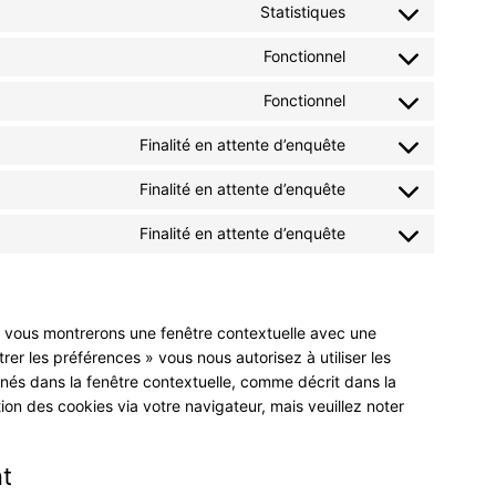
to
wordpress
Statistiques
Consent
service
to
elementor
Fonctionnel
Consent
service
to
mixpanel
Fonctionnel
Consent
service
to
brevo
Finalité en attente d’enquête
Consent
service
to
litespeed
Finalité en attente d’enquête
Consent
service
to
google-
Finalité en attente d’enquête
Consent
service
fonts
to
google-
service
recaptcha
divers
us vous montrerons une fenêtre contextuelle avec une
rer les préférences » vous nous autorisez à utiliser les
nés dans la fenêtre contextuelle, comme décrit dans la
tion des cookies via votre navigateur, mais veuillez noter
t